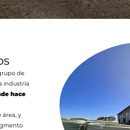
os
grupo de
 industria
sde hace
 área, y
segmento