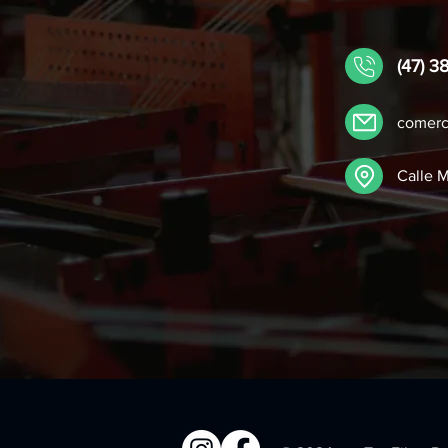
(47) 3
comerci
Calle M