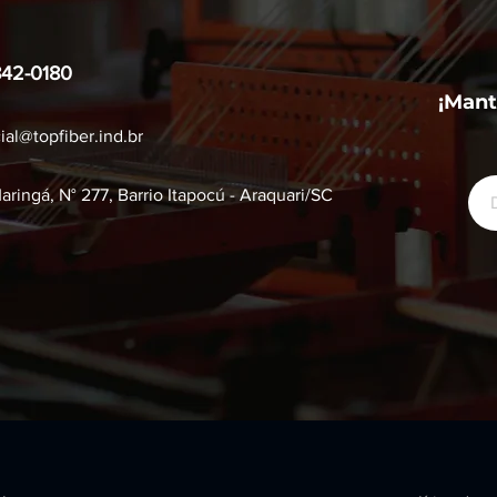
842-0180
¡Mant
al@topfiber.ind.br
aringá, N° 277, Barrio Itapocú - Araquari/SC