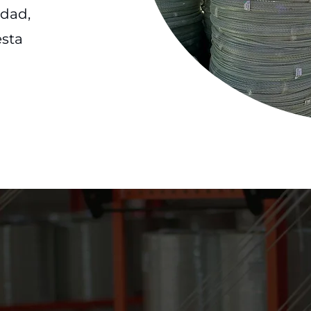
idad,
esta